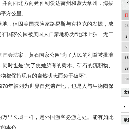
，并向西北方向延伸到爱达荷州和蒙大拿州，海拔
<
56平方公里。
日
圣地，但因美国探险家路易斯与克拉克的发掘，成
26
黄石国家公园被美国人自豪地称为“地球上独一无二
2
9
的美国国会法案，黄石国家公园“为了人民的利益被批准
16
，同时也是“为了使她所有的树木、矿石的沉积物、
23
物都保持现有的自然状态而免于破坏”。
30
978年被列为世界自然遗产地，也是人与生物圈保
文
的万里长城一样，是外国游客必游之处。能有如此
最
境的本色。